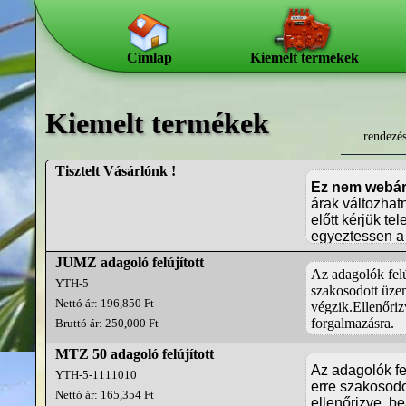
Címlap
Kiemelt termékek
Kiemelt termékek
rendezé
Tisztelt Vásárlónk !
Ez nem webá
árak változhat
előtt kérjük te
egyeztessen a
JUMZ adagoló felújított
Az adagolók felú
YTH-5
szakosodott üz
Nettó ár: 196,850 Ft
végzik.Ellenőriz
forgalmazásra.
Bruttó ár: 250,000 Ft
MTZ 50 adagoló felújított
Az adagolók fe
YTH-5-1111010
erre szakosodo
Nettó ár: 165,354 Ft
ellenőrizve, be