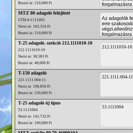
Bruttó ár: 210,000 Ft
forgalmazásra
MTZ 80 adagoló felújított
Az adagolók fe
UTH-4-1111005
erre szakosod
Nettó ár: 165,354 Ft
végzi,ellenőriz
Bruttó ár: 210,000 Ft
forgalmazásra
T-25 adagoló. szekció 212.1111010-10
212.1111010-10
212.1111010-10
Nettó ár: 38,583 Ft
Bruttó ár: 49,000 Ft
T-150 adagoló
221.1111.004-11
221.1111.004-11
Nettó ár: 196,850 Ft
Bruttó ár: 250,000 Ft
T-25 adagoló új típus
53.1111004
53.1111004
Nettó ár: 141,732 Ft
Bruttó ár: 180,000 Ft
MTZ antislip 80 70-4609010A