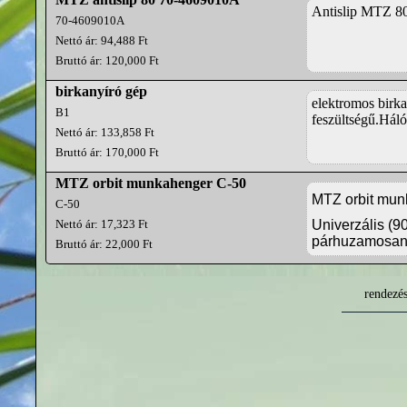
Antislip MTZ 
70-4609010A
Nettó ár: 94,488 Ft
Bruttó ár: 120,000 Ft
birkanyíró gép
elektromos birk
B1
feszültségű.Háló
Nettó ár: 133,858 Ft
Bruttó ár: 170,000 Ft
MTZ orbit munkahenger C-50
MTZ orbit mun
C-50
Nettó ár: 17,323 Ft
Univerzális (9
párhuzamosan 
Bruttó ár: 22,000 Ft
rendezé