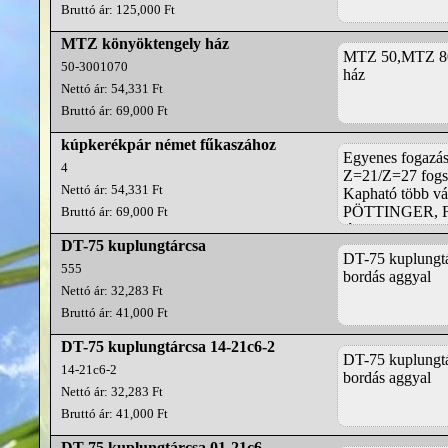
Bruttó ár: 125,000 Ft
MTZ könyöktengely ház
MTZ 50,MTZ 80 
50-3001070
ház
Nettó ár: 54,331 Ft
Bruttó ár: 69,000 Ft
kúpkerékpár német fűkaszához
Egyenes fogazá
4
Z=21/Z=27 fog
Nettó ár: 54,331 Ft
Kapható több vá
PÖTTINGER, FE
Bruttó ár: 69,000 Ft
típusokhoz.
DT-75 kuplungtárcsa
DT-75 kuplungtá
555
bordás aggyal
Nettó ár: 32,283 Ft
Bruttó ár: 41,000 Ft
DT-75 kuplungtárcsa 14-21c6-2
DT-75 kuplungtá
14-21c6-2
bordás aggyal
Nettó ár: 32,283 Ft
Bruttó ár: 41,000 Ft
DT-75 kuplungtárcsa 01-21c6